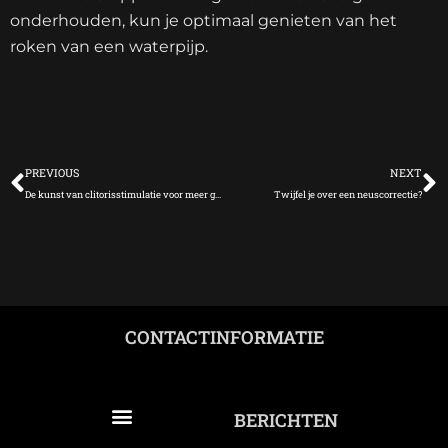
onderhouden, kun je optimaal genieten van het
roken van een waterpijp.
Vorige
V
PREVIOUS
NEXT
De kunst van clitorisstimulatie voor meer genot
Twijfel je over een neuscorrectie?
CONTACTINFORMATIE
BERICHTEN